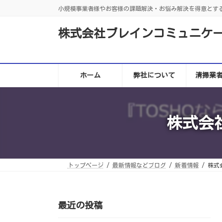
コ
ナ
小規模事業者様やお客様の課題解決・お悩み解決を得意とす
ン
ビ
テ
ゲ
ン
ー
株式会社ブレインコミュニケ
ツ
シ
へ
ョ
ス
ン
キ
に
ッ
移
プ
動
ホーム
弊社について
清掃業
株式会
トップページ
最新情報などブログ
新着情報
株式
最近の投稿